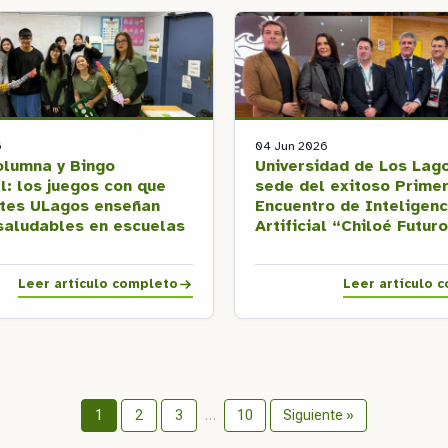
6
04 Jun 2026
lumna y Bingo
Universidad de Los Lag
l: los juegos con que
sede del exitoso Prime
ntes ULagos enseñan
Encuentro de Inteligenc
saludables en escuelas
Artificial “Chiloé Futur
Leer artículo completo
Leer artículo 
1
2
3
…
10
Siguiente »