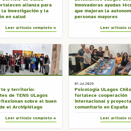
ortalecen alianza para
innovadoras ayudas téc
 la investigación y la
que mejoran la autonom
ón en salud
personas mayores
Leer artículo completo
Leer artículo 
01 Jul 2026
te y territorio:
Psicología ULagos Chil
ntes de TENS ULagos
fortalece cooperación
eflexionan sobre el buen
internacional y proyect
sde el Archipiélago
comunitario en España
Leer artículo completo
Leer artículo 