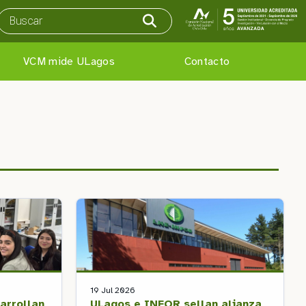
VCM mide ULagos
Contacto
19 Jul 2026
arrollan
ULagos e INFOR sellan alianza