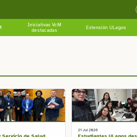
Iniciativas VcM
M
Extensión ULagos
destacadas
21 Jul 2026
 Servicio de Salud
Estudiantes ULagos des