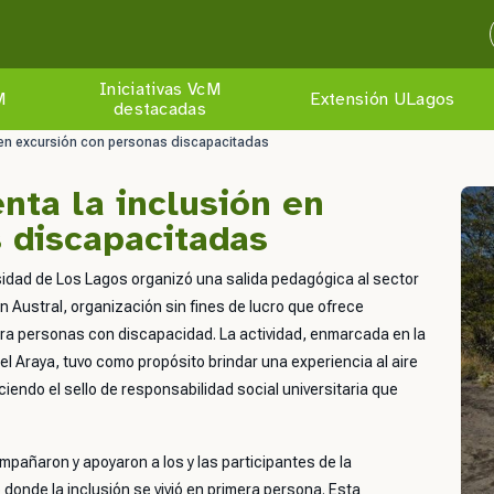
Iniciativas VcM
M
Extensión ULagos
destacadas
 en excursión con personas discapacitadas
nta la inclusión en
 discapacitadas
rsidad de Los Lagos organizó una salida pedagógica al sector
 Austral, organización sin fines de lucro que ofrece
 para personas con discapacidad. La actividad, enmarcada en la
el Araya, tuvo como propósito brindar una experiencia al aire
ciendo el sello de responsabilidad social universitaria que
pañaron y apoyaron a los y las participantes de la
donde la inclusión se vivió en primera persona. Esta