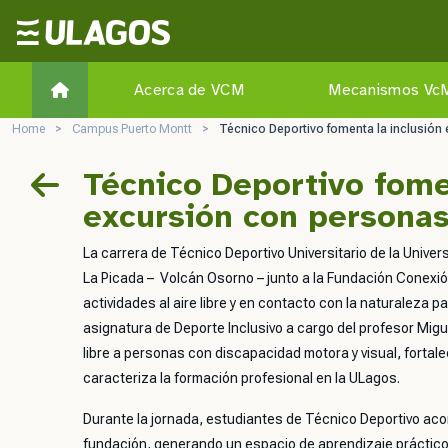
Ulagos Template
Acerca de VCM
Mecanismos Vc
Home
>
Campus Puerto Montt
>
Técnico Deportivo fomenta la inclusión
Técnico Deportivo fome
excursión con personas
La carrera de Técnico Deportivo Universitario de la Unive
La Picada – Volcán Osorno – junto a la Fundación Conexión
actividades al aire libre y en contacto con la naturaleza
asignatura de Deporte Inclusivo a cargo del profesor Migu
libre a personas con discapacidad motora y visual, fortale
caracteriza la formación profesional en la ULagos.
Durante la jornada, estudiantes de Técnico Deportivo acom
fundación, generando un espacio de aprendizaje práctico 