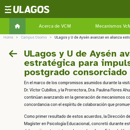
Ulagos Template
Acerca de VCM
Mecanismos Vc
Home
>
Campus Osorno
>
ULagos y U de Aysén avanzan en alianza est
ULagos y U de Aysén av
estratégica para impul
postgrado consorciado 
En el marco de los compromisos asumidos durante la visita 
Dr. Víctor Cubillos, y la Prorrectora, Dra. Paulina Flores 
continúan avanzando en la generación de mecanismos con
concordancia con el espíritu de colaboración que promuev
Como primer resultado de estos acuerdos, la Dirección de
Magíster en Psicología Educacional, concretó durante est