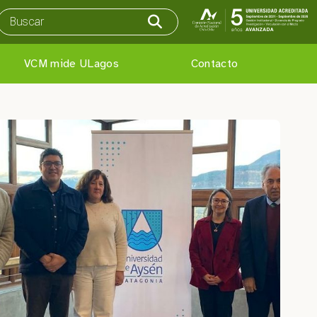
VCM mide ULagos
Contacto